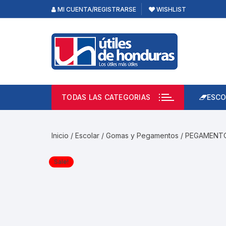
Skip
MI CUENTA/REGISTRARSE
WISHLIST
to
content
TODAS LAS CATEGORIAS
ESCO
Lápi
Emp
Inicio
/
Escolar
/
Gomas y Pegamentos
/ PEGAMENT
Acce
Prod
Sale!
Borr
Libre
Calc
Pape
Cuad
Limp