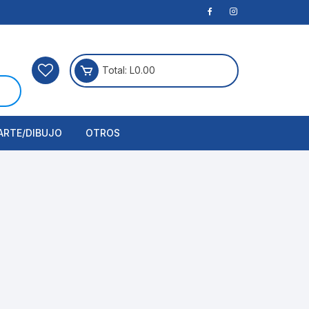
Total:
L
0.00
ARTE/DIBUJO
OTROS
rtículos Para Manualidades
ogía
erramientas
nstrumento de Dibujo