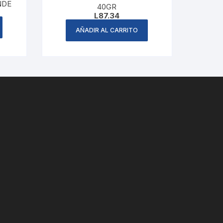
NDE
40GR
L
87.34
AÑADIR AL CARRITO