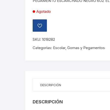
PEGAMENTO ESCARCHADO NEGRO 6OZ E
L91.60.
L54.96.
Agotado
AÑADIR
A
LA
LISTA
SKU:
1018282
DE
DESEOS
Categorías:
Escolar
,
Gomas y Pegamentos
DESCRIPCIÓN
DESCRIPCIÓN